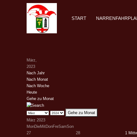
START
NARRENFAHRPLA
März,
2023
Nach Jahr
Nach Monat
Nach Woche
Heute
Gehe zu Monat
Gehe zu Monat
März 2023
Mon
Die
Mit
Don
Fre
Sam
Son
27
28
1
Mitt